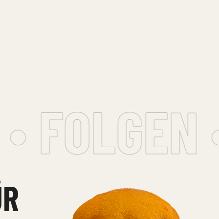
 FOLGEN •
ÜR