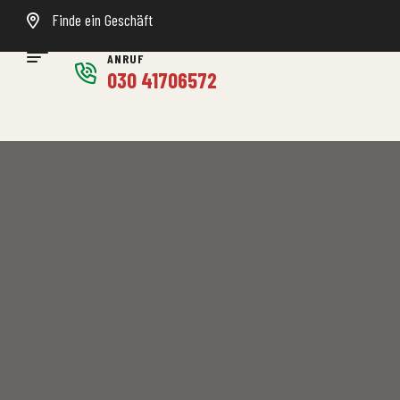
Finde ein Geschäft
ANRUF
030 41706572