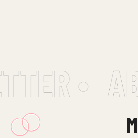
TER •
AB
M