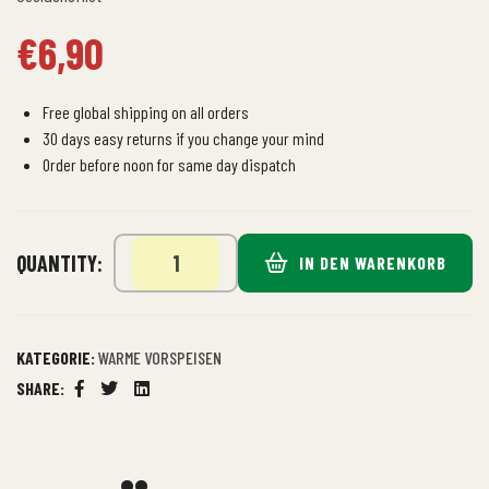
€
6,90
Free global shipping on all orders
30 days easy returns if you change your mind
Order before noon for same day dispatch
QUANTITY:
IN DEN WARENKORB
KATEGORIE:
WARME VORSPEISEN
SHARE:
Facebook
Twitter
Linkedin