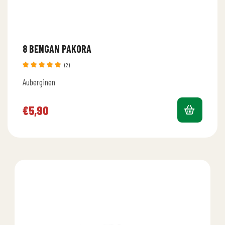
8 BENGAN PAKORA
(2)
Bewertet
Auberginen
mit
5.00
von 5
€
5,90