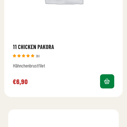
11 CHICKEN PAKORA
(9)
Bewertet
Hähnchenbrustfilet
mit
5.00
von 5
€
6,90