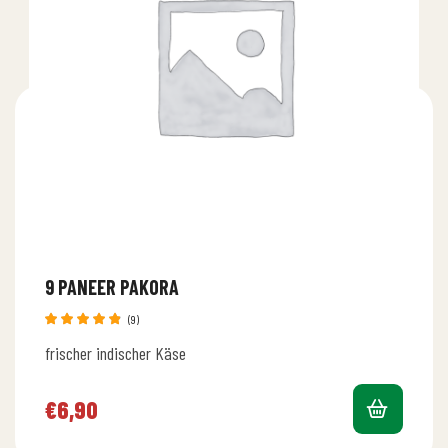
9 PANEER PAKORA
(9)
Bewertet
frischer indischer Käse
mit
4.78
von 5
€
6,90