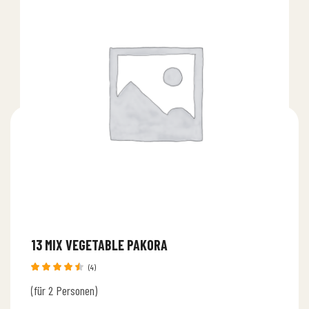
13 MIX VEGETABLE PAKORA
(4)
Bewertet
(für 2 Personen)
mit
4.50
von 5