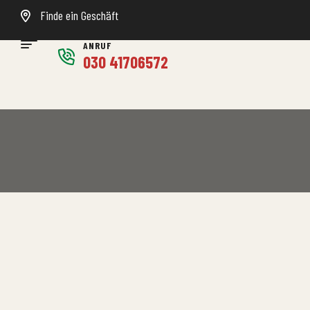
Finde ein Geschäft
ANRUF
030 41706572