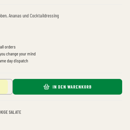
ben, Ananas und Cocktaildressing
all orders
 you change your mind
same day dispatch
IN DEN WARENKORB
CKIGE SALATE
n