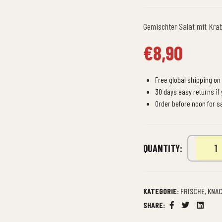
Gemischter Salat mit Krab
€
8,90
Free global shipping on 
30 days easy returns if
Order before noon for 
QUANTITY:
KATEGORIE:
FRISCHE, KNA
SHARE:
Facebook
Twitter
Linkedi