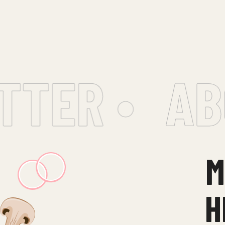
TER •
ABO
M
H