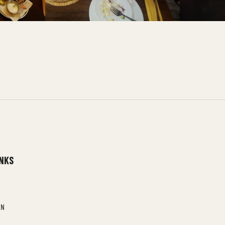
INKS
EN