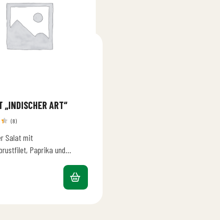
T „INDISCHER ART“
(8)
t
r Salat mit
8
rustfilet, Paprika und
mit marinierten
essing