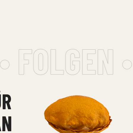
 FOLGEN •
ÜR
N