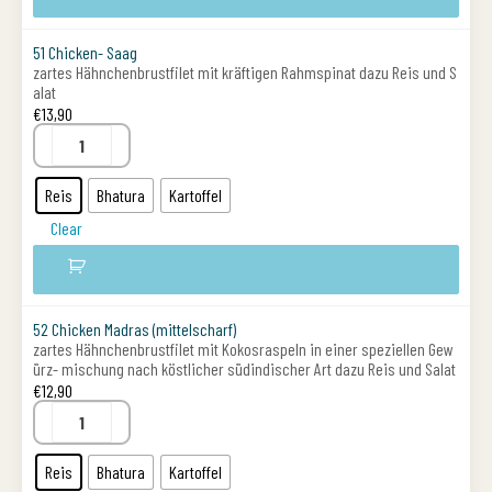
51 Chicken- Saag
zartes Hähnchenbrustfilet mit kräftigen Rahmspinat dazu Reis und S
alat
€
13,90
Reis
Bhatura
Kartoffel
Clear
52 Chicken Madras (mittelscharf)
zartes Hähnchenbrustfilet mit Kokosraspeln in einer speziellen Gew
ürz- mischung nach köstlicher südindischer Art dazu Reis und Salat
€
12,90
Reis
Bhatura
Kartoffel