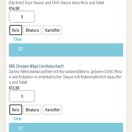
(Spritzer) Soja-Sauce und Chili-Sauce dazu Reis und Salat
€
14,90
Reis
Bhatura
Kartoffel
Clear
665 Chicken Nilgiri (mittelscharf)
Zartes Hähnchenbrustfilet mit Korianderblättern, grünem Chilli, Minz
e und Kräutern in orientalischer Sauce mit Kokosnußmilch dazu Rei
s und Salat
€
13,90
Reis
Bhatura
Kartoffel
Clear