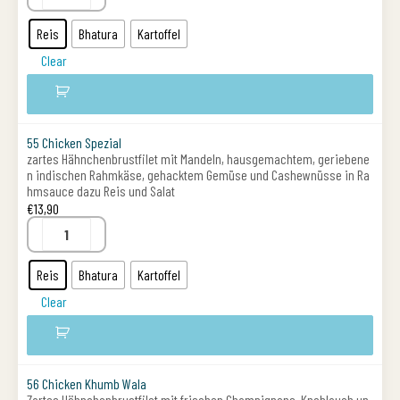
Reis
Bhatura
Kartoffel
Clear
55 Chicken Spezial
zartes Hähnchenbrustfilet mit Mandeln, hausgemachtem, geriebene
n indischen Rahmkäse, gehacktem Gemüse und Cashewnüsse in Ra
hmsauce dazu Reis und Salat
€
13,90
Reis
Bhatura
Kartoffel
Clear
56 Chicken Khumb Wala
Zartes Hähnchenbrustfilet mit frischen Champignons, Knoblauch un