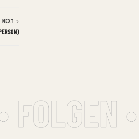
NEXT
 PERSON)
 FOLGEN •