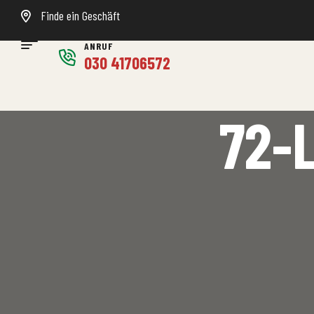
Finde ein Geschäft
ANRUF
030 41706572
72-