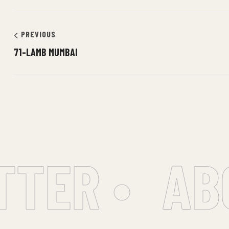
PREVIOUS
71-LAMB MUMBAI
TER •
ABO