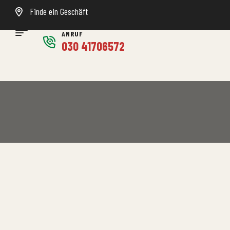
Finde ein Geschäft
ANRUF
030 41706572