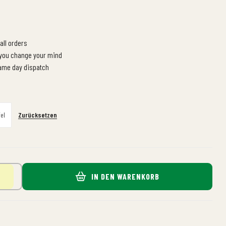
all orders
 you change your mind
same day dispatch
Zurücksetzen
fel
IN DEN WARENKORB