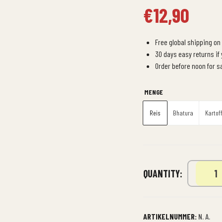
€
12,90
Free global shipping on 
30 days easy returns if
Order before noon for 
MENGE
Reis
Bhatura
Kartof
QUANTITY:
ARTIKELNUMMER:
N. A.