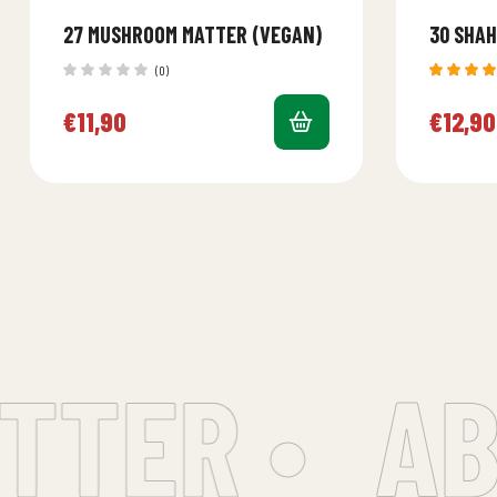
27 MUSHROOM MATTER (VEGAN)
30 SHAH
(0)
Bewerte
mit
5.0
€
11,90
€
12,90
von 5
TER •
ABO