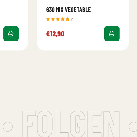
630 MIX VEGETABLE
(1)
Bewertet
mit
5.00
€
12,90
von 5
 FOLGEN •