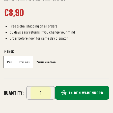
€
8,90
Free global shipping on all orders
30 days easy returns if you change your mind
Order before noon for same day dispatch
MENGE
Zurücksetzen
Reis
Pommes
QUANTITY:
IN DEN WARENKORB