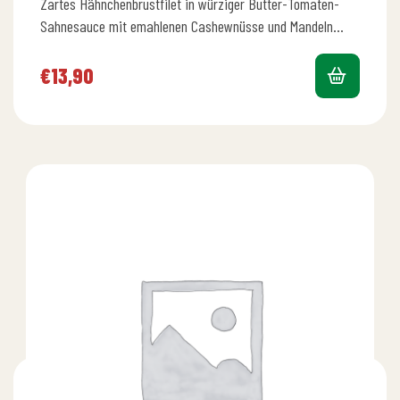
Zartes Hähnchenbrustfilet in würziger Butter-Tomaten-
mit
5.00
von 5
Sahnesauce mit emahlenen Cashewnüsse und Mandeln
dazu Reis und Salat
€
13,90