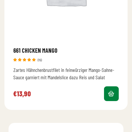
661 CHICKEN MANGO
(15)
Bewertet
Zartes Hähnchenbrustfilet in feinwürziger Mango-Sahne-
mit
4.87
von 5
Sauce garniert mit Mandelslice dazu Reis und Salat
€
13,90