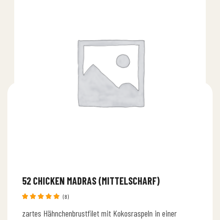
52 CHICKEN MADRAS (MITTELSCHARF)
(8)
Bewertet
zartes Hähnchenbrustfilet mit Kokosraspeln in einer
mit
5.00
von 5