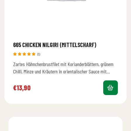
665 CHICKEN NILGIRI (MITTELSCHARF)
(1)
Bewertet
Zartes Hähnchenbrustfilet mit Korianderblättern, grünem
mit
5.00
von 5
Chilli, Minze und Kräutern in orientalischer Sauce mit
Kokosnußmilch dazu Reis und Salat
€
13,90