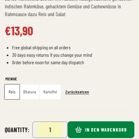
indischen Rahmkäse, gehacktem Gemüse und Cashewnüsse in
Rahmsauce dazu Reis und Salat
€
13,90
Free global shipping on all orders
30 days easy returns if you change your mind
Order before noon for same day dispatch
MENGE
Zurücksetzen
Reis
Bhatura
Kartoffel
QUANTITY:
IN DEN WARENKORB