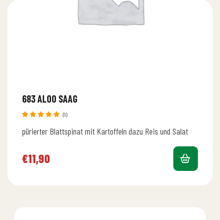
683 ALOO SAAG
(1)
Bewertet
pürierter Blattspinat mit Kartoffeln dazu Reis und Salat
mit
5.00
von 5
€
11,90