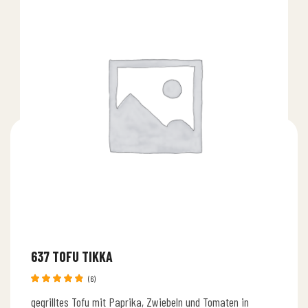
637 TOFU TIKKA
(6)
Bewertet
gegrilltes Tofu mit Paprika, Zwiebeln und Tomaten in
mit
4.83