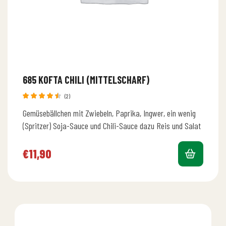
685 KOFTA CHILI (MITTELSCHARF)
(2)
Bewertet
Gemüsebällchen mit Zwiebeln, Paprika, Ingwer, ein wenig
mit
4.50
von 5
(Spritzer) Soja-Sauce und Chili-Sauce dazu Reis und Salat
€
11,90