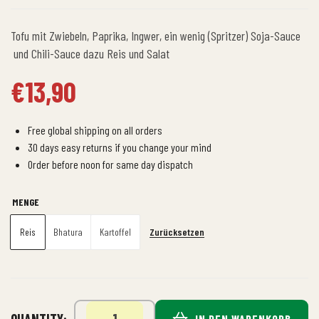
Tofu mit Zwiebeln, Paprika, Ingwer, ein wenig (Spritzer) Soja-Sauce
und Chili-Sauce dazu Reis und Salat
€
13,90
Free global shipping on all orders
30 days easy returns if you change your mind
Order before noon for same day dispatch
MENGE
Zurücksetzen
Reis
Bhatura
Kartoffel
QUANTITY:
IN DEN WARENKORB