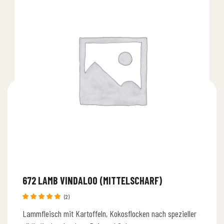
672 LAMB VINDALOO (MITTELSCHARF)
(2)
Bewertet
Lammfleisch mit Kartoffeln, Kokosflocken nach spezieller
mit
5.00
von 5