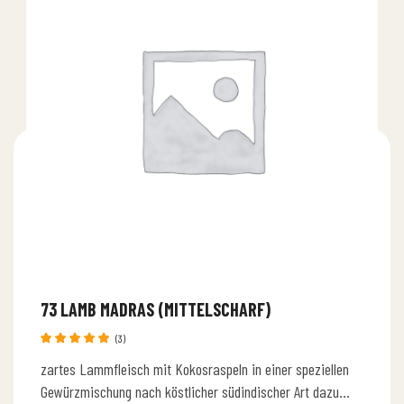
73 LAMB MADRAS (MITTELSCHARF)
(3)
Bewertet
zartes Lammfleisch mit Kokosraspeln in einer speziellen
mit
5.00
von 5
Gewürzmischung nach köstlicher südindischer Art dazu