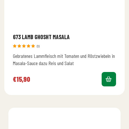
673 LAMB GHOSHT MASALA
(1)
Bewertet
Gebratenes Lammfleisch mit Tomaten und Röstzwiebeln in
mit
5.00
von 5
Masala-Sauce dazu Reis und Salat
€
15,90