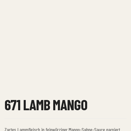
671 LAMB MANGO
Zartes Lammfleisch in feinwürziger Mango-Sahne-Sauce garniert