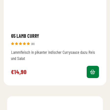
65 LAMB CURRY
(8)
Bewertet
Lammfleisch in pikanter indischer Currysauce dazu Reis
mit
5.00
von 5
und Salat
€
14,90