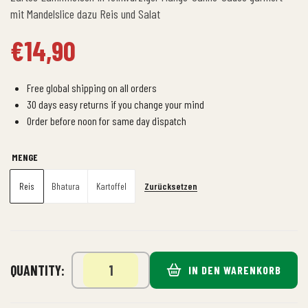
mit Mandelslice dazu Reis und Salat
€
14,90
Free global shipping on all orders
30 days easy returns if you change your mind
Order before noon for same day dispatch
MENGE
Zurücksetzen
Reis
Bhatura
Kartoffel
QUANTITY:
IN DEN WARENKORB