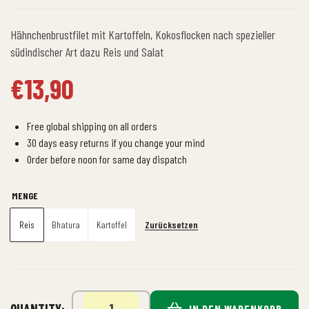
Hähnchenbrustfilet mit Kartoffeln, Kokosflocken nach spezieller
südindischer Art dazu Reis und Salat
€
13,90
Free global shipping on all orders
30 days easy returns if you change your mind
Order before noon for same day dispatch
MENGE
Zurücksetzen
Reis
Bhatura
Kartoffel
QUANTITY:
IN DEN WARENKORB