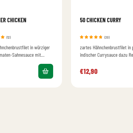
TER CHICKEN
50 CHICKEN CURRY
(12)
(30)
t
Bewertet
hnchenbrustfilet in würziger
zartes Hähnchenbrustfilet in 
0
mit
4.77
von 5
omaten-Sahnesauce mit
indischer Currysauce dazu Re
n Cashewnüsse und Mandeln
Salat
 und Salat
€
12,90