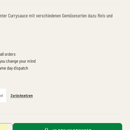
kanter Currysauce mit verschiedenen Gemüsesorten dazu Reis und
all orders
 you change your mind
same day dispatch
Zurücksetzen
fel