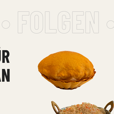
 FOLGEN •
ÜR
N