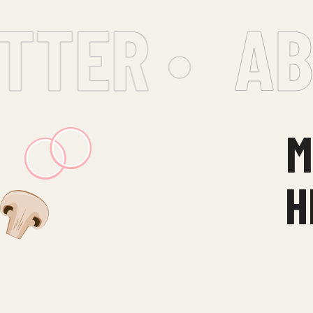
TER •
ABO
M
H