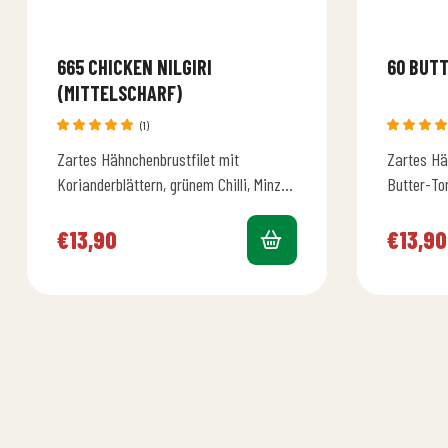
665 CHICKEN NILGIRI
60 BUT
(MITTELSCHARF)
(1)
Bewertet
Bewerte
Zartes Hähnchenbrustfilet mit
Zartes Hä
mit
5.00
mit
5.0
von 5
von 5
Korianderblättern, grünem Chilli, Minze
Butter-T
und Kräutern in orientalischer Sauce
emahlene
mit Kokosnußmilch dazu Reis und Salat
dazu Reis
€
13,90
€
13,90