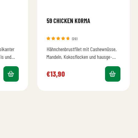
59 CHICKEN KORMA
(20)
Bewertet
pikanter
Hähnchenbrustfilet mit Cashewnüsse,
mit
4.70
von 5
is und
Mandeln, Kokosflocken und hausge-
machtem, geriebenen indischen
Rahmkäse in Sahnesauce dazu Reis
€
13,90
und Salat