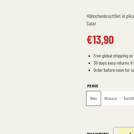
Hähnchenbrustfilet in pi
Salat
€
13,90
Free global shipping on 
30 days easy returns if
Order before noon for 
MENGE
Reis
Bhatura
Kartof