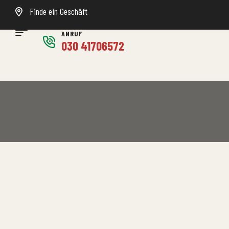
Finde ein Geschäft
ANRUF
030 41706572