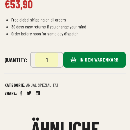
€
53,90
Free global shipping on all orders
30 days easy returns if you change your mind
Order before noon for same day dispatch
QUANTITY:
IN DEN WARENKORB
KATEGORIE:
ANJAL SPEZIALITAT
SHARE:
Facebook
Twitter
Linkedin
ÄHNLICHE