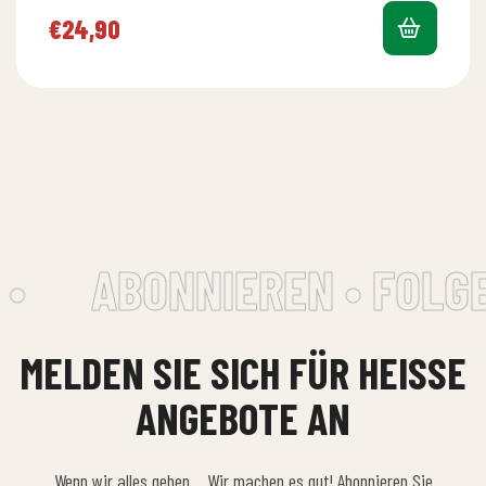
Nelken, Kardamom,…
€
24,90
•
ABONNIEREN • FOLGE
MELDEN SIE SICH FÜR HEISSE A
NGEBOTE AN
Wenn wir alles geben… Wir machen es gut! Abonnieren Sie