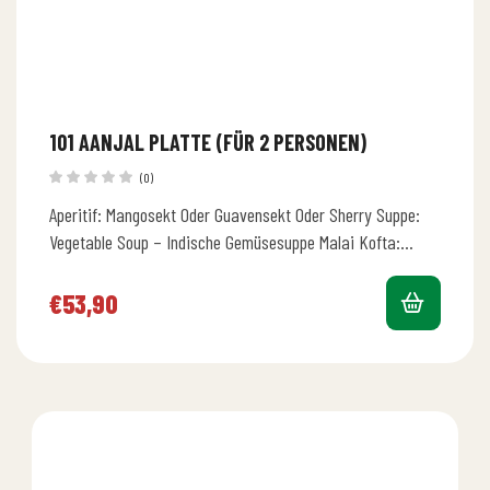
101 AANJAL PLATTE (FÜR 2 PERSONEN)
(0)
Aperitif: Mangosekt Oder Guavensekt Oder Sherry Suppe:
Vegetable Soup – Indische Gemüsesuppe Malai Kofta:
Gemüsebällchen in Curry-Sahnesauce mit Kokosflocken,
Mandeln,…
€
53,90