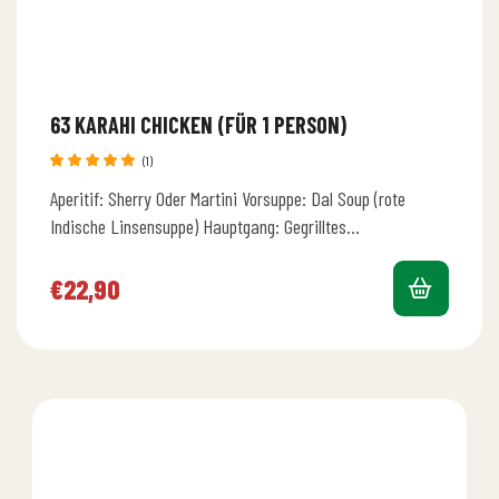
63 KARAHI CHICKEN (FÜR 1 PERSON)
(1)
Bewertet
Aperitif: Sherry Oder Martini Vorsuppe: Dal Soup (rote
mit
5.00
von 5
Indische Linsensuppe) Hauptgang: Gegrilltes
Hähnchenbrustfilet mit Tomaten, Ingwer, Zwiebeln,
Paprika, Kardamon, Nelken,…
€
22,90