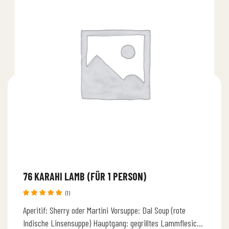
76 KARAHI LAMB (FÜR 1 PERSON)
(1)
Bewertet
Aperitif: Sherry oder Martini Vorsuppe: Dal Soup (rote
mit
5.00
von 5
Indische Linsensuppe) Hauptgang: gegrilltes Lammflesich