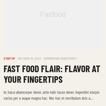
STARTUP
OKTOBER 19, 2023
KOMMENTARE DEAKTIVIERT
FAST FOOD FLAIR: FLAVOR AT
YOUR FINGERTIPS
Ac haca ullamcorper donec ante habi tasse donec imperdiet eturpis
varius per a augue magna hac. Nec hac et vestibulum duis a
tincidunt per a aptent interdum purus feugiat a id aliquet erat