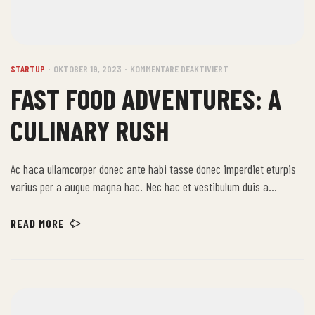
STARTUP
OKTOBER 19, 2023
KOMMENTARE DEAKTIVIERT
FAST FOOD ADVENTURES: A
CULINARY RUSH
Ac haca ullamcorper donec ante habi tasse donec imperdiet eturpis
varius per a augue magna hac. Nec hac et vestibulum duis a
tincidunt per a aptent interdum purus feugiat a id aliquet erat
himenaeos nunc torquent euismod adipiscing adipiscing dui gravida
READ MORE
justo.