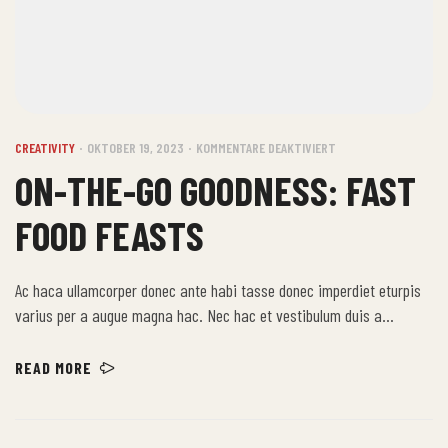
CREATIVITY
OKTOBER 19, 2023
KOMMENTARE DEAKTIVIERT
ON-THE-GO GOODNESS: FAST
FOOD FEASTS
Ac haca ullamcorper donec ante habi tasse donec imperdiet eturpis
varius per a augue magna hac. Nec hac et vestibulum duis a
tincidunt per a aptent interdum purus feugiat a id aliquet erat
himenaeos nunc torquent euismod adipiscing adipiscing dui gravida
READ MORE
justo.