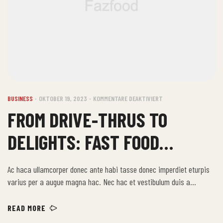
BUSINESS
OKTOBER 19, 2023
KOMMENTARE DEAKTIVIERT
FROM DRIVE-THRUS TO
DELIGHTS: FAST FOOD
STORIES
Ac haca ullamcorper donec ante habi tasse donec imperdiet eturpis
varius per a augue magna hac. Nec hac et vestibulum duis a
tincidunt per a aptent interdum purus feugiat a id aliquet erat
himenaeos nunc torquent euismod adipiscing adipiscing dui gravida
READ MORE
justo.