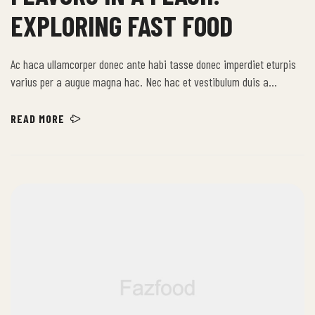
EXPLORING FAST FOOD
Ac haca ullamcorper donec ante habi tasse donec imperdiet eturpis
varius per a augue magna hac. Nec hac et vestibulum duis a
tincidunt per a aptent interdum purus feugiat a id aliquet erat
himenaeos nunc torquent euismod adipiscing adipiscing dui gravida
READ MORE
justo.