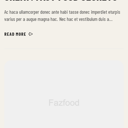
Ac haca ullamcorper donec ante habi tasse donec imperdiet eturpis
varius per a augue magna hac. Nec hac et vestibulum duis a
tincidunt per a aptent interdum purus feugiat a id aliquet erat
himenaeos nunc torquent euismod adipiscing adipiscing dui gravida
READ MORE
justo.