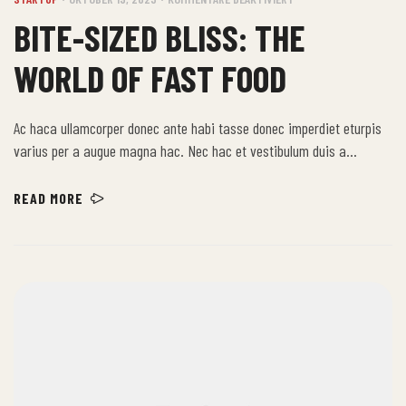
BITE-SIZED BLISS: THE
WORLD OF FAST FOOD
Ac haca ullamcorper donec ante habi tasse donec imperdiet eturpis
varius per a augue magna hac. Nec hac et vestibulum duis a
tincidunt per a aptent interdum purus feugiat a id aliquet erat
himenaeos nunc torquent euismod adipiscing adipiscing dui gravida
READ MORE
justo.