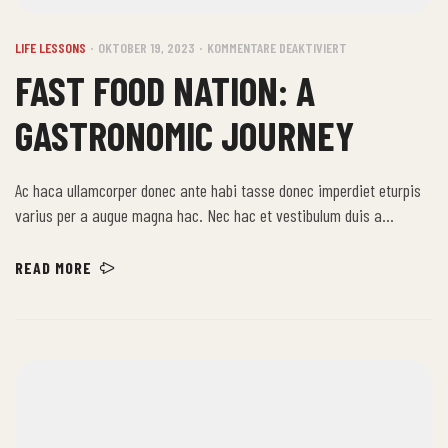
LIFE LESSONS
OKTOBER 19, 2023
KOMMENTARE DEAKTIVIERT
FAST FOOD NATION: A
GASTRONOMIC JOURNEY
Ac haca ullamcorper donec ante habi tasse donec imperdiet eturpis
varius per a augue magna hac. Nec hac et vestibulum duis a
tincidunt per a aptent interdum purus feugiat a id aliquet erat
himenaeos nunc torquent euismod adipiscing adipiscing dui gravida
READ MORE
justo.