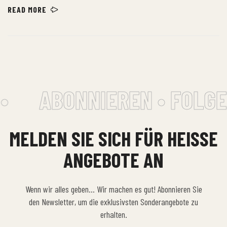
himenaeos nunc torquent euismod adipiscing adipiscing dui gravida
READ MORE
justo.
•
ABONNIEREN • FOLGEN
MELDEN SIE SICH FÜR HEISSE A
NGEBOTE AN
Wenn wir alles geben… Wir machen es gut! Abonnieren Sie
den Newsletter, um die exklusivsten Sonderangebote zu
erhalten.