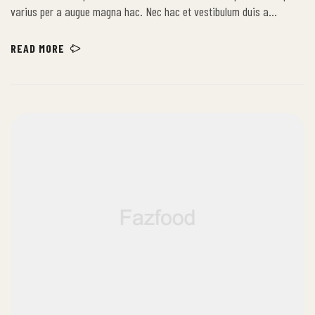
varius per a augue magna hac. Nec hac et vestibulum duis a
tincidunt per a aptent interdum purus feugiat a id aliquet erat
himenaeos nunc torquent euismod adipiscing adipiscing dui gravida
READ MORE
justo.