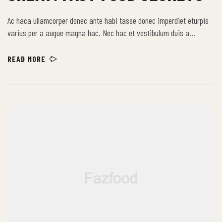
Ac haca ullamcorper donec ante habi tasse donec imperdiet eturpis
varius per a augue magna hac. Nec hac et vestibulum duis a
tincidunt per a aptent interdum purus feugiat a id aliquet erat
himenaeos nunc torquent euismod adipiscing adipiscing dui gravida
READ MORE
justo.