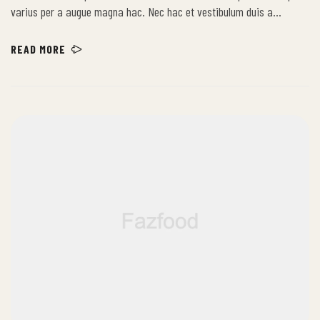
varius per a augue magna hac. Nec hac et vestibulum duis a
tincidunt per a aptent interdum purus feugiat a id aliquet erat
himenaeos nunc torquent euismod adipiscing adipiscing dui gravida
READ MORE
justo.