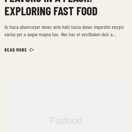
EXPLORING FAST FOOD
Ac haca ullamcorper donec ante habi tasse donec imperdiet eturpis
varius per a augue magna hac. Nec hac et vestibulum duis a
tincidunt per a aptent interdum purus feugiat a id aliquet erat
himenaeos nunc torquent euismod adipiscing adipiscing dui gravida
READ MORE
justo.