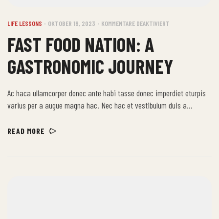
LIFE LESSONS
OKTOBER 19, 2023
KOMMENTARE DEAKTIVIERT
FAST FOOD NATION: A
GASTRONOMIC JOURNEY
Ac haca ullamcorper donec ante habi tasse donec imperdiet eturpis
varius per a augue magna hac. Nec hac et vestibulum duis a
tincidunt per a aptent interdum purus feugiat a id aliquet erat
himenaeos nunc torquent euismod adipiscing adipiscing dui gravida
READ MORE
justo.