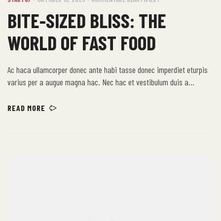
BITE-SIZED BLISS: THE
WORLD OF FAST FOOD
Ac haca ullamcorper donec ante habi tasse donec imperdiet eturpis
varius per a augue magna hac. Nec hac et vestibulum duis a
tincidunt per a aptent interdum purus feugiat a id aliquet erat
himenaeos nunc torquent euismod adipiscing adipiscing dui gravida
READ MORE
justo.