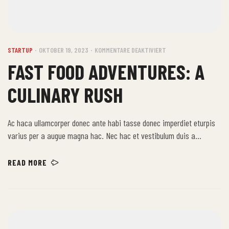
STARTUP
OKTOBER 19, 2023
KOMMENTARE DEAKTIVIERT
FAST FOOD ADVENTURES: A
CULINARY RUSH
Ac haca ullamcorper donec ante habi tasse donec imperdiet eturpis
varius per a augue magna hac. Nec hac et vestibulum duis a
tincidunt per a aptent interdum purus feugiat a id aliquet erat
himenaeos nunc torquent euismod adipiscing adipiscing dui gravida
READ MORE
justo.