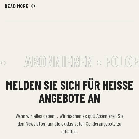
himenaeos nunc torquent euismod adipiscing adipiscing dui gravida
READ MORE
justo.
•
ABONNIEREN • FOLGE
MELDEN SIE SICH FÜR HEISSE A
NGEBOTE AN
Wenn wir alles geben… Wir machen es gut! Abonnieren Sie
den Newsletter, um die exklusivsten Sonderangebote zu
erhalten.