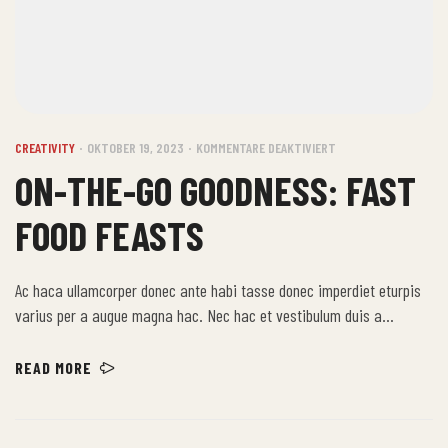
CREATIVITY
OKTOBER 19, 2023
KOMMENTARE DEAKTIVIERT
ON-THE-GO GOODNESS: FAST
FOOD FEASTS
Ac haca ullamcorper donec ante habi tasse donec imperdiet eturpis
varius per a augue magna hac. Nec hac et vestibulum duis a
tincidunt per a aptent interdum purus feugiat a id aliquet erat
himenaeos nunc torquent euismod adipiscing adipiscing dui gravida
READ MORE
justo.