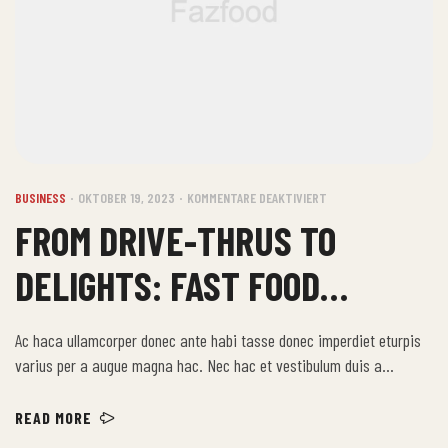
BUSINESS
OKTOBER 19, 2023
KOMMENTARE DEAKTIVIERT
FROM DRIVE-THRUS TO
DELIGHTS: FAST FOOD
STORIES
Ac haca ullamcorper donec ante habi tasse donec imperdiet eturpis
varius per a augue magna hac. Nec hac et vestibulum duis a
tincidunt per a aptent interdum purus feugiat a id aliquet erat
himenaeos nunc torquent euismod adipiscing adipiscing dui gravida
READ MORE
justo.