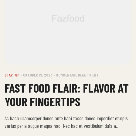
STARTUP
OKTOBER 19, 2023
KOMMENTARE DEAKTIVIERT
FAST FOOD FLAIR: FLAVOR AT
YOUR FINGERTIPS
Ac haca ullamcorper donec ante habi tasse donec imperdiet eturpis
varius per a augue magna hac. Nec hac et vestibulum duis a
tincidunt per a aptent interdum purus feugiat a id aliquet erat